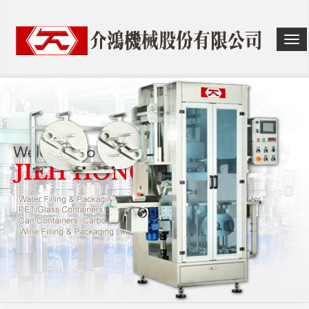
選
單
切
換