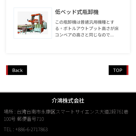
低ベッド式瓶卸機
この瓶卸機は普通汎用機種とす
る。ボトルアウトプット高さが床
コンベアの高さと同じなので...
Back
TOP
介鴻株式会社
場所 : 台湾台南市永康区スマートサイエンス大道2段761巷
100号 郵便番号710
TEL : +886-6-2717863