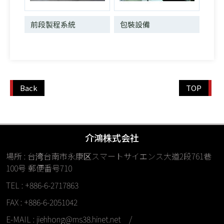
前段製程系統
包裝設備
Back
TOP
介鴻株式会社
場所 : 台湾台南市永康区スマートサイエンス大道2段761巷
100号 郵便番号710
TEL : +886-6-2717863
FAX : +886-6-2051042
E-MAIL :
jiehhong@ms38.hinet.net
/