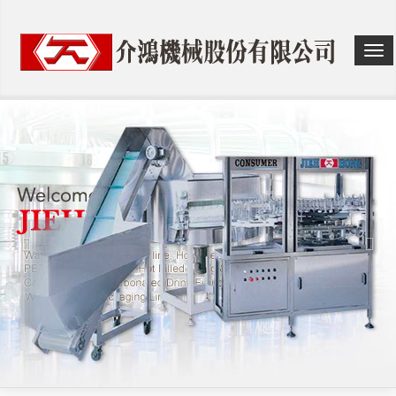
選
單
切
換