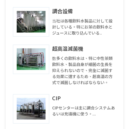
調合設備
当社は各種飲料水製品に対して設
計している。特にお茶の飲料水と
ジュースに取り込んでいる..
超高温滅菌機
数多くの飲料水は、特に中性茶類
飲料水、製品自身が細菌の生長を
抑えられないので、完全に滅菌す
る効果に達するため、超高温の方
式で滅菌しなければならない。
CIP
CIPセンターは主に調合システムあ
るいは充填機に使う。...