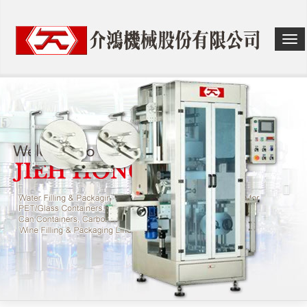
選
單
切
換