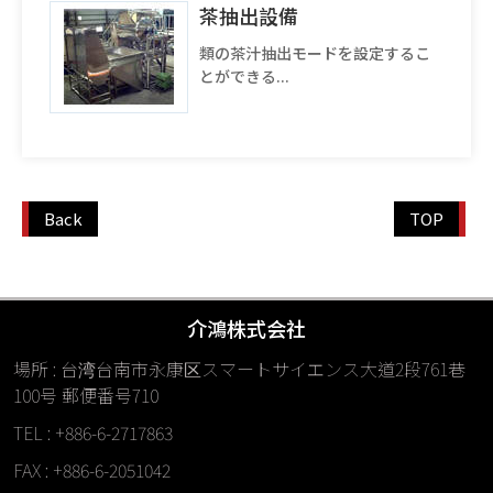
茶抽出設備
類の茶汁抽出モードを設定するこ
とができる...
Back
TOP
介鴻株式会社
場所 : 台湾台南市永康区スマートサイエンス大道2段761巷
100号 郵便番号710
TEL : +886-6-2717863
FAX : +886-6-2051042