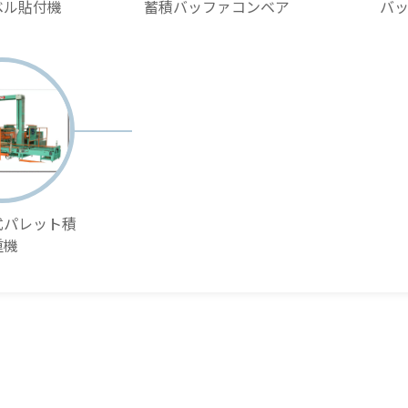
ベル貼付機
蓄積バッファコンベア
バ
式パレット積
重機