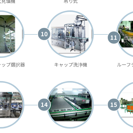
式充填機
吊り式
10
11
ャップ選択器
キャップ洗浄機
ルーフ
14
15