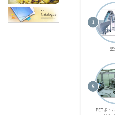
1
整
5
PETボト