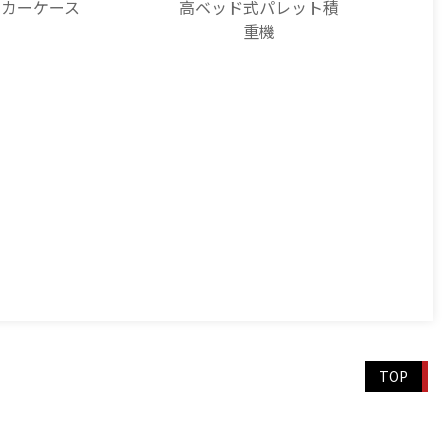
ッカーケース
高ベッド式パレット積
重機
TOP