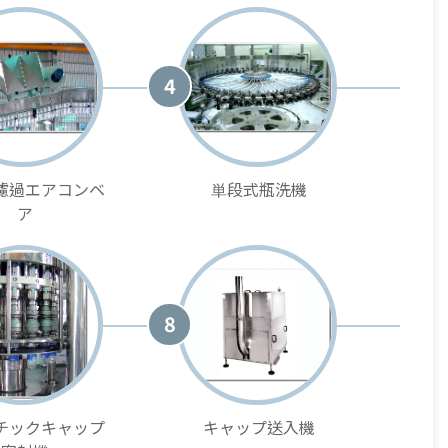
4
濾過エアコンベ
単段式瓶洗機
ア
8
チックキャップ
キャップ送入機