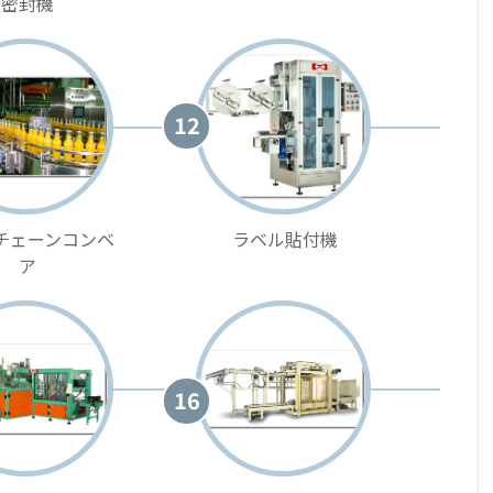
密封機
12
チェーンコンベ
ラベル貼付機
ア
16