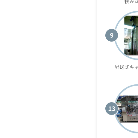
挟み
9
昇送式キ
13