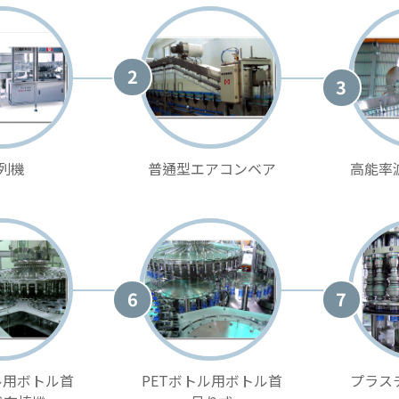
2
3
列機
普通型エアコンベア
高能率
6
7
ル用ボトル首
PETボトル用ボトル首
プラス