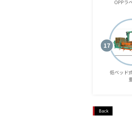
OPPラ
17
低ベッド
Back