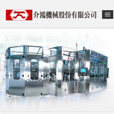
选
单
切
换